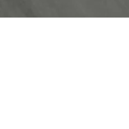
plaisir de
conduite
démultiplié