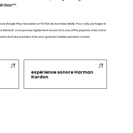
rées**.
epuis Google Play nécessite un forfait de données dédié. Pour cela, partagez la
re Renault. Vous pouvez également souscrire à une offre payante chez notre
t) dont les premiers 3 Go sont gratuits (valides pendant 6 mois).
expérience sonore Harman
Kardon