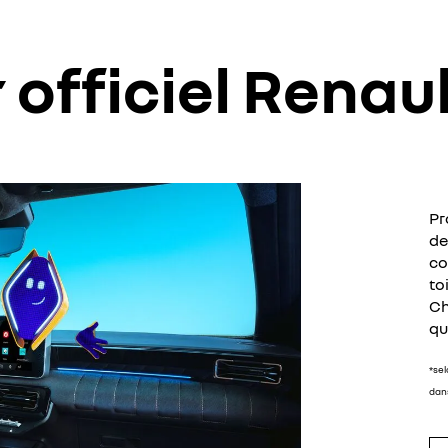
 officiel Renau
Pr
de
co
to
Ch
qu
*se
dans