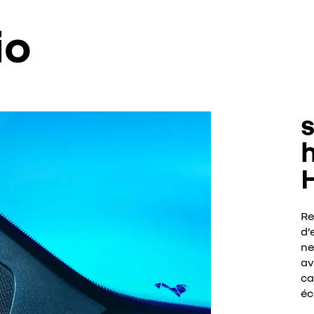
io
Re
d’
ne
av
ca
éc