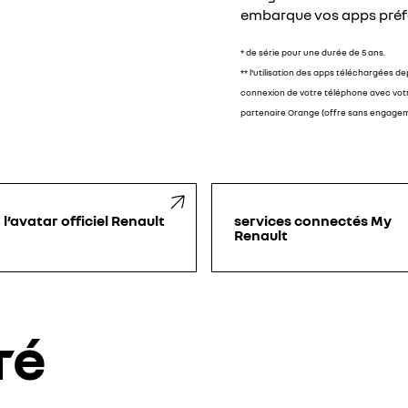
embarque vos apps préfé
* de série pour une durée de 5 ans.
** l'utilisation des apps téléchargées d
connexion de votre téléphone avec vot
partenaire Orange (offre sans engagemen
 l’avatar officiel Renault
services connectés My
Renault
ré