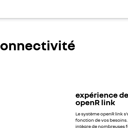
connectivité
ial pour accéder au contenu.
expérience d
ter
openR link
Le système openR link s'
fonction de vos besoins. I
intègre de nombreuses fo