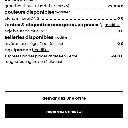
grand equilibre - Blue dCi 115 (MY26)
29.704 €
couleurs disponibles
modifier
blanc minéral QNG
0 €
Jantes & étiquettes énergétiques pneus
modifier
enjoliveurs de roue 16''
0 €
selleries disponibles
modifier
revêtement sièges "inti" (tissus)
0 €
equipement
modifier
suppression des places arrière en 3 ème
-580 €
rangée (configuration 5 places)
demandez une offre
réservez un essai