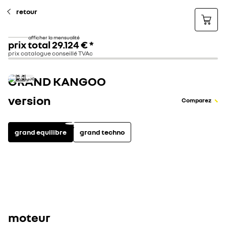
retour
afficher la mensualité
prix total
29.124 €
*
prix catalogue conseillé TVAc
GRAND KANGOO
version
Comparez
grand equilibre
grand techno
essence
diesel
0
équipements inclus
voir tous les équipem
moteur