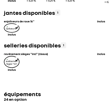
inclus
+
629 €
+
629 €
+
629 €
+
6
jantes disponibles
1
enjoliveurs de roue 16''
inclus
inclus
selleries disponibles
1
revêtement sièges "inti" (tissus)
inclus
inclus
équipements
24 en option