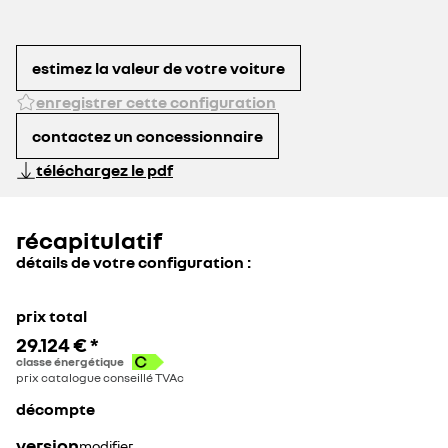
adaptations
58 €
34 €
complémentaires
estimez la valeur de votre voiture
enregistrer cette configuration
29 €
contactez un concessionnaire
téléchargez le pdf
récapitulatif
détails de votre configuration :
prix total
29.124 €
*
classe énergétique
prix catalogue conseillé TVAc
décompte
version
modifier