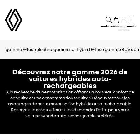
recherche
achat
menu
mon
compte
gamme E-Tech electric
gamme full hybrid E-Tech
gamme SUV
gam
Découvrez notre gamme 2026 de
voitures hybrides auto-
rechargeables
À la recherche d’une motorisation offrant un nouveau confort de
conduite et une consommation réduite ? Découvrez tous les
avantages de notre motorisation hybride auto-rechargeable.
Réservez un essai ou faites une demande d'offre pour votre
voiture hybride auto-rechargeable préférée.