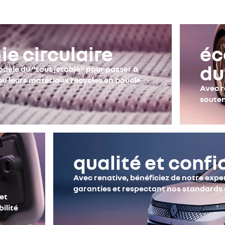
e circulaire
éc
du
modèle du “tout jetable” pour passer à
u leurs matériaux recycles en boucle
Avec r
souten
qualité et conf
Avec renative, bénéficiez de notre exper
garanties et respectant nos standards
et
ilité