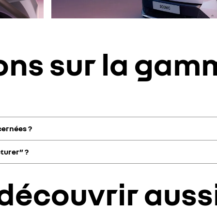
ons sur la gam
cernées ?
-vente Renault. Les conseillers peuvent vous orienter vers la solution l
turer” ?
 de nombreux modèles de véhicules : moteurs, boîtes de vitesses, turbos
tamment avec aux nouvelles technologies électriques et hybrides.
ueuse, pour garantir son bon fonctionnement. Le remanufacturing (ou 
découvrir auss
ec une garantie équivalente.