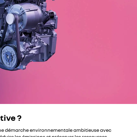
tive ?
 une démarche environnementale ambitieuse avec
éduire les émissions et préserver les ressources.