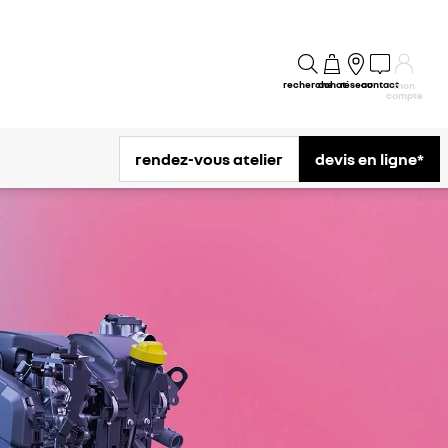
recherche
achat
réseau
contact
mon
compte
rendez-vous atelier
devis en ligne*