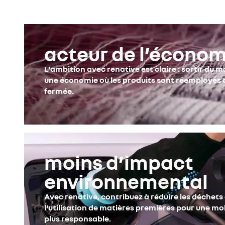
acteur de l’économi
L'ambition avec renative est claire : sortir du 
une économie où les produits sont réemployés o
fermée.
moins d’impact
environnemental
Avec renative, contribuez à réduire les déchets 
l'utilisation de matières premières pour une mob
plus responsable.