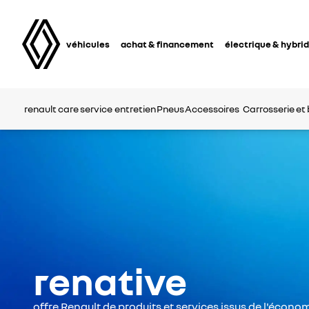
véhicules
achat & financement
électrique & hybri
renault care service
entretien
Pneus
Accessoires
Carrosserie et 
renative
offre Renault de produits et services issus de l'économ