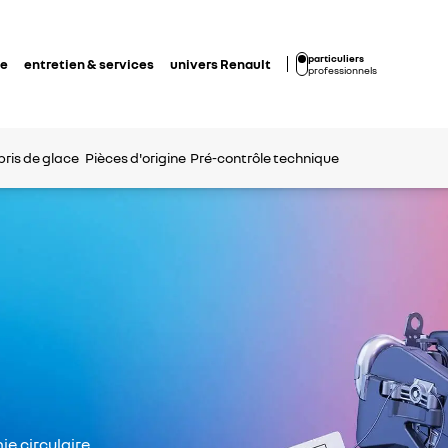
particuliers
de
entretien & services
univers Renault
professionnels
bris de glace
Pièces d'origine
Pré-contrôle technique
ie circulaire