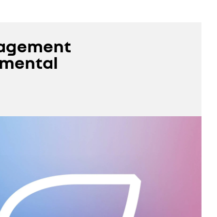
gagement
emental