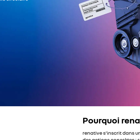
ial pour accéder au contenu.
Pourquoi rena
ter
renative s'inscrit dans
des actions concrètes : r