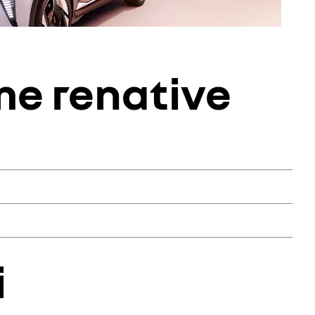
me renative
a plus adaptée à votre besoin selon le type de réparation et
, batteries, alternateurs, démarreurs, pièces électroniques
échange standard) est un processus industriel complet qui
i