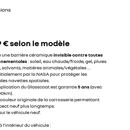
sions
9 € selon le modèle
e une barrière céramique
invisible contre toutes
onnementales
: soleil, eau chaude/froide, gel, pluies
, solvants, matières animales/végétales …
nitialement par la NASA pour protéger les
des navettes spatiales.
plication du Glasscoat est garantie
5 ans
(avec
00km).
la couleur originale de la carrosserie permettant
pect neuf plus longtemps.
r le véhicule neuf.
 l’intérieur du véhicule :