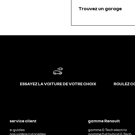
Trouvez un garage
ESSAYEZ LA VOITURE DE VOTRE CHOIX
ROULEZ C
service client
gamme Renault
e-guides
gamme E-Tech electric
nos vidéos tutorielles
gamme full hybrid E-Tech