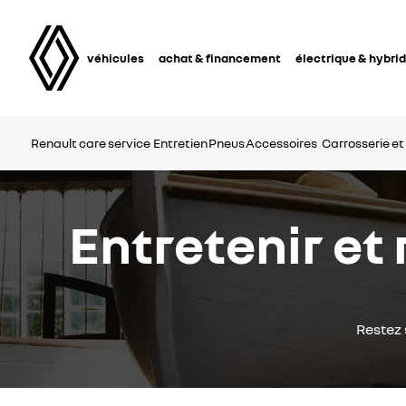
véhicules
achat & financement
électrique & hybri
Renault care service
Entretien
Pneus
Accessoires
Carrosserie et
Entretenir et 
Restez 