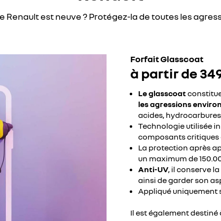
e Renault est neuve ? Protégez-la de toutes les agres
Forfait Glasscoat
à partir de 34
Le glasscoat
constitu
les agressions envir
acides, hydrocarbures
Technologie utilisée i
composants critiques 
La protection après ap
un maximum de 150.0
Anti-UV
, il conserve 
ainsi de garder son as
Appliqué uniquement su
Il est également destiné à