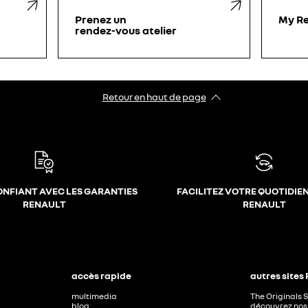
Prenez un
My Re
rendez-vous atelier
Retour en haut de page
ONFIANT AVEC LES GARANTIES
FACILITEZ VOTRE QUOTIDIE
RENAULT
RENAULT
accès rapide
autres sites
multimedia
The Originals 
blog
découvrez nos 