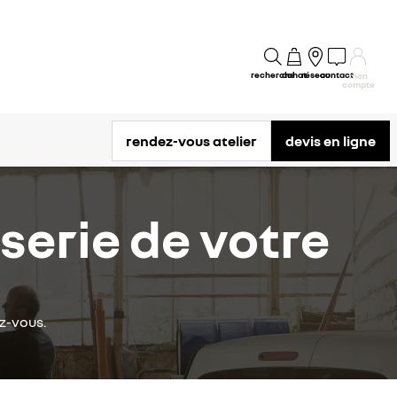
recherche
achat
réseau
contact
mon
compte
rendez-vous atelier
devis en ligne
sserie de votre
ez-vous.