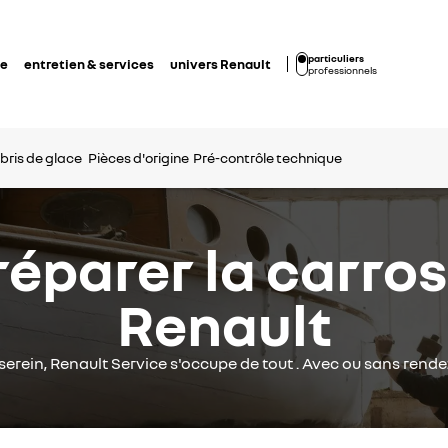
particuliers
de
entretien & services
univers Renault
professionnels
 bris de glace
Pièces d'origine
Pré-contrôle technique
réparer la carro
Renault
serein, Renault Service s'occupe de tout . Avec ou sans rend