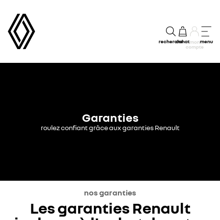
recherche
achat
menu
mon
compte
Garanties
roulez confiant grâce aux garanties Renault
nos garanties
Les garanties Renault