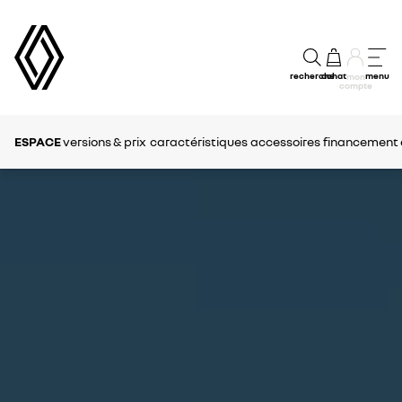
recherche
achat
menu
mon
compte
ESPACE
versions & prix
caractéristiques
accessoires
financement e