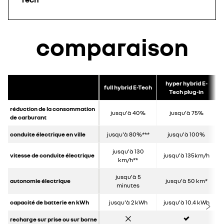
comparaison
hyper hybrid E-
full hybrid E-Tech
Tech plug-in
réduction de la consommation
jusqu'à 40%
jusqu'à 75%
de carburant
conduite électrique en ville
jusqu'à 80%***
jusqu'à 100%
jusqu'à 130
vitesse de conduite électrique
jusqu'à 135km/h
km/h**
jusqu'à 5
autonomie électrique
jusqu'à 50 km*
minutes
capacité de batterie en kWh
jusqu'à 2 kWh
jusqu'à 10.4 kWh
non
oui
recharge sur prise ou sur borne