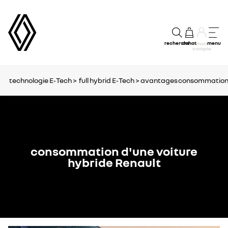
recherche
achat
menu
mon
compte
technologie E‑Tech >
full hybrid E‑Tech >
avantages
consommatio
consommation d'une voiture
hybride Renault