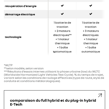
oui
oui
récupération d'énergie
oui
oui
démarrage électrique
1 batterie de
1 batterie de
traction
traction
+ 2 moteurs
+ 3 moteurs
électriques**
électriques
technologie
+ 1 moteur
+ 1 moteur
thermique
thermique
+ 1 boîte
+ 1 boîte
automatique
automatique
*WLTP
**selon modèle, selon version
***Résultats d’essais internes utilisant la phase urbaine (low) du WLTC
(Worldwide Harmonized Light Vehicles Test Cycle). % du temps de trajet,
variant selon les conditions de roulage effectives (type de route, style de
conduite et conditions météorologiques).
comparaison du full hybrid et du plug-in hybrid
E-Tech