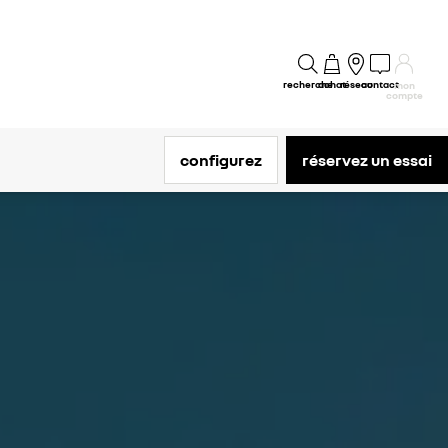
recherche
achat
réseau
contact
mon
compte
configurez
réservez un essai