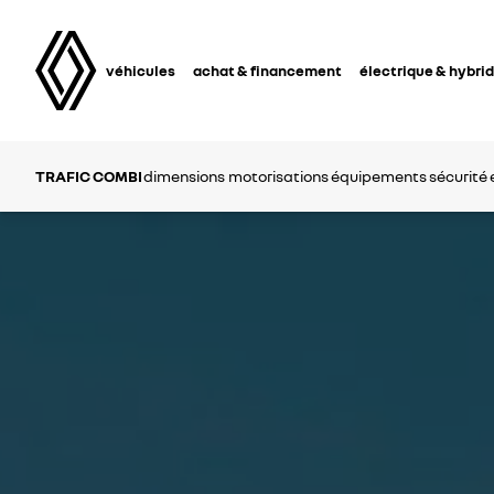
véhicules
achat & financement
électrique & hybri
TRAFIC COMBI
dimensions
motorisations
équipements
sécurité 