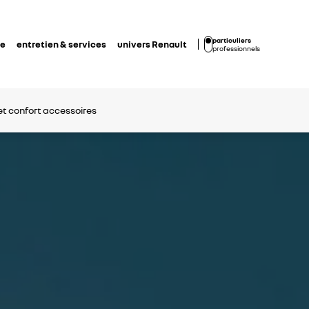
particuliers
de
entretien & services
univers Renault
professionnels
et confort
accessoires