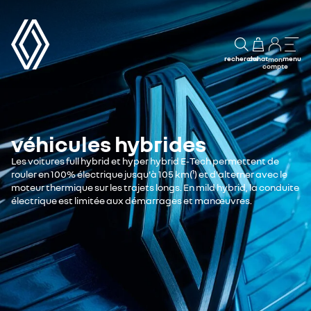
recherche
achat
menu
mon
compte
véhicules hybrides
Les voitures full hybrid et hyper hybrid E‑Tech permettent de
rouler en 100% électrique jusqu'à 105 km(¹) et d'alterner avec le
moteur thermique sur les trajets longs. En mild hybrid, la conduite
électrique est limitée aux démarrages et manœuvres.