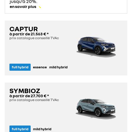
jusqu’à 20%.
en savoir plus
CAPTUR
à partir de
21.563 €
*
prix catalogue conseillé TVAc
full hybrid
essence
mild hybrid
SYMBIOZ
à partir de
27.703 €
*
prix catalogue conseillé TVAc
full hybrid
mild hybrid