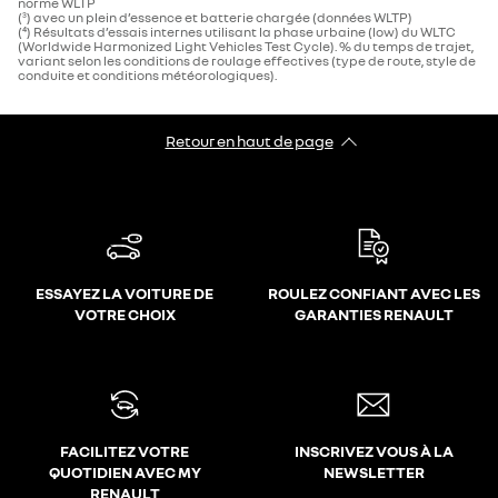
norme WLTP
(
) avec un plein d’essence et batterie chargée (données WLTP)​
3
(⁴) Résultats d’essais internes utilisant la phase urbaine (low) du WLTC
(Worldwide Harmonized Light Vehicles Test Cycle). % du temps de trajet,
variant selon les conditions de roulage effectives (type de route, style de
conduite et conditions météorologiques).
Retour en haut de page
ESSAYEZ LA VOITURE DE
ROULEZ CONFIANT AVEC LES
VOTRE CHOIX
GARANTIES RENAULT
FACILITEZ VOTRE
INSCRIVEZ VOUS À LA
QUOTIDIEN AVEC MY
NEWSLETTER
RENAULT