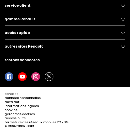
service client
gamme Renault
accès rapide
autres sites Renault
restons connectés
contact
données personnelles
data act
informations légales
cookies
gérer mes cookies
accessibilité
fermeture des réseaux mobiles 2G / 3G
© Renault 2017 - 2026