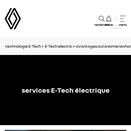
recherche
achat
menu
mon
compte
technologie E-Tech >
E-Tech electric >
avantages
autonomie
recha
services E-Tech électrique