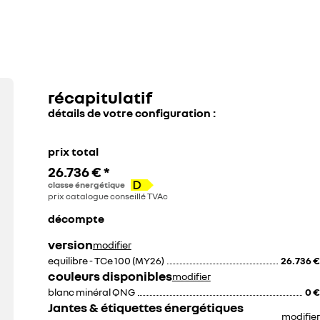
116 €
87 €
29 €
récapitulatif
détails de votre configuration :
prix total
26.736 €
*
classe énergétique
prix catalogue conseillé TVAc
décompte
version
modifier
equilibre - TCe 100 (MY26)
26.736 €
couleurs disponibles
modifier
blanc minéral QNG
0 €
Jantes & étiquettes énergétiques
modifier