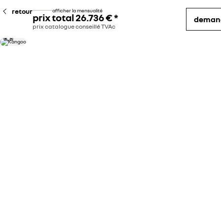
retour
afficher la mensualité
prix total
26.736 €
*
demand
prix catalogue conseillé TVAc