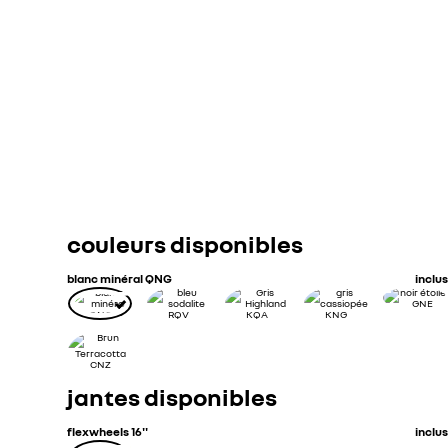
essence
manuelle
Puissance maxi kW (ch)
0
CO2 combiné (g/km)
Consommation combinée (l/100 km)
couleurs disponibles
blanc minéral QNG
inclus
jantes disponibles
flexwheels 16''
inclus