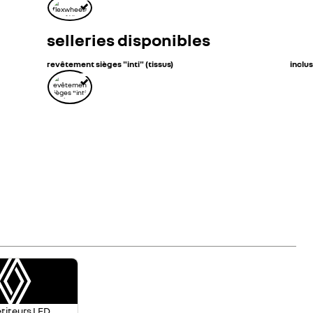
selleries disponibles
revêtement sièges "inti" (tissus)
inclus
titeurs LED