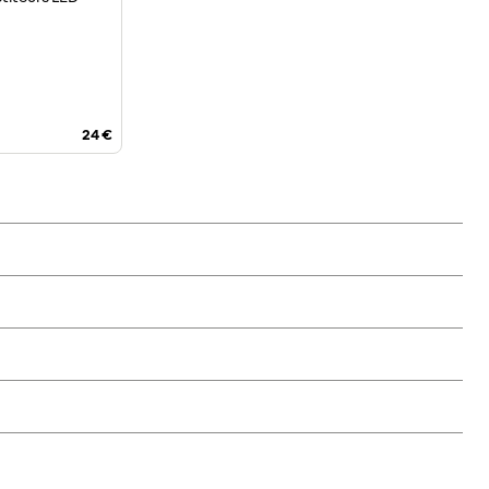
24 €
agages
volant cuir
e vitesse à 90