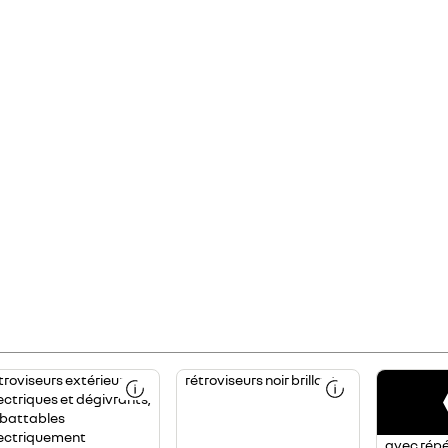
troviseurs extérieurs
rétroviseurs noir brillant
ectriques et dégivrants,
battables
ectriquement
avec répé