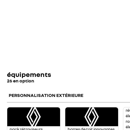
équipements
26 en option
PERSONNALISATION EXTÉRIEURE
ré
él
ra
él
pack rétroviseurs
barres de toit innovantes