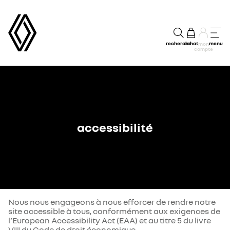
recherche
achat
menu
mon
compte
accessibilité
Nous nous engageons à nous efforcer de rendre notre
site accessible à tous, conformément aux exigences de
l’European Accessibility Act (EAA) et au titre 5 du livre
VIII du Code de droit économique.