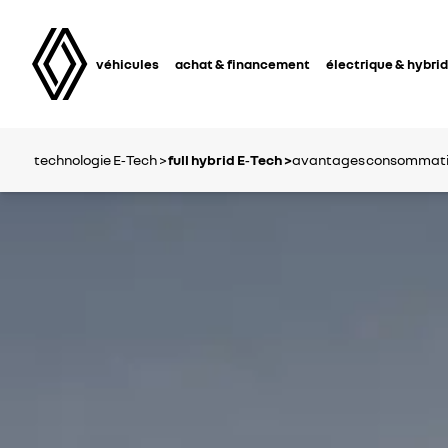
véhicules
achat & financement
électrique & hybri
technologie E‑Tech >
full hybrid E‑Tech >
avantages
consommati