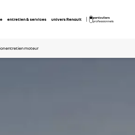
particuliers
de
entretien & services
univers Renault
professionnels
on
entretien
moteur