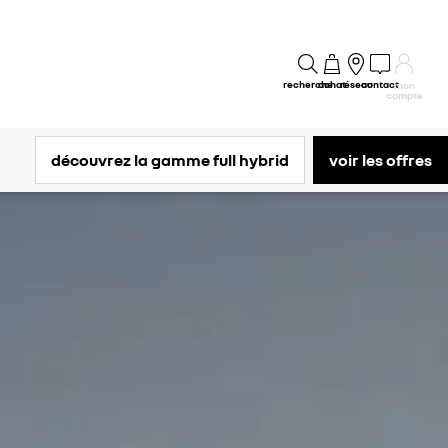
recherche
achat
réseau
contact
mon
compte
découvrez la gamme full hybrid
voir les offres