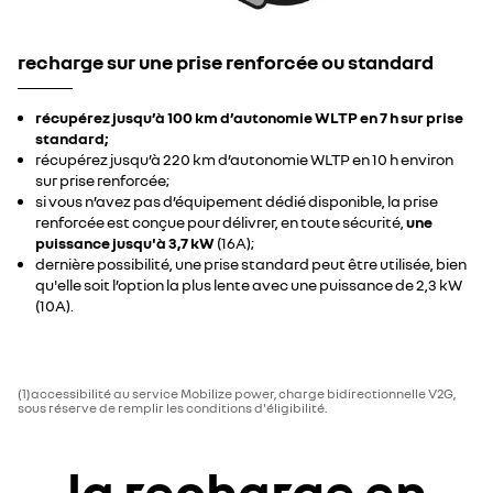
recharge sur une prise renforcée ou standard
récupérez jusqu’à 100 km d’autonomie WLTP en 7 h sur prise
standard;
récupérez jusqu’à 220 km d’autonomie WLTP en 10 h environ
sur prise renforcée;
​si vous n’avez pas d’équipement dédié disponible, la prise
renforcée est conçue pour délivrer, en toute sécurité,
une
puissance jusqu'à 3,7 kW
(16A);
​dernière possibilité, une prise standard peut être utilisée, bien
qu'elle soit l’option la plus lente avec une puissance de 2,3 kW
(10A).
(1)accessibilité au service Mobilize power, charge bidirectionnelle V2G,
sous réserve de remplir les conditions d'éligibilité.
la recharge en