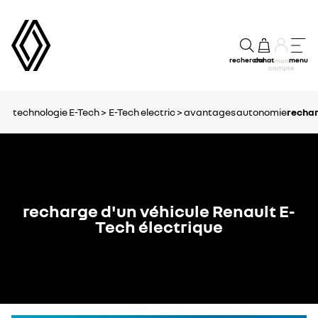
recherche
achat
menu
mon
compte
technologie E-Tech >
E-Tech electric >
avantages
autonomie
recha
recharge d'un véhicule Renault E-
Tech électrique