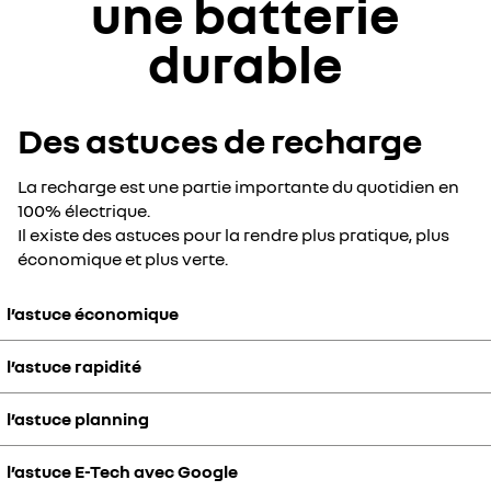
une batterie
durable
Des astuces de recharge
La recharge est une partie importante du quotidien en
100% électrique.
Il existe des astuces pour la rendre plus pratique, plus
économique et plus verte.
l’astuce économique
l’astuce rapidité
pour la recharge à domicile:
Avec My Renault, planifiez votre recharge à une heure précise, afin
de profiter des tarifs des heures creuses. Vérifiez à distance que
l’astuce planning
Privilégiez au quotidien une recharge entre 15% et 80% maximum
votre véhicule est bien en charge ou qu’il a terminé de charger.
pour optimiser le temps de recharge.
l’astuce E-Tech avec Google
Si vous prévoyez une pause sur la route, vous pouvez privilégier une
pour la recharge sur la route:
Ne visez le 100% qu'avant vos grands déplacements.