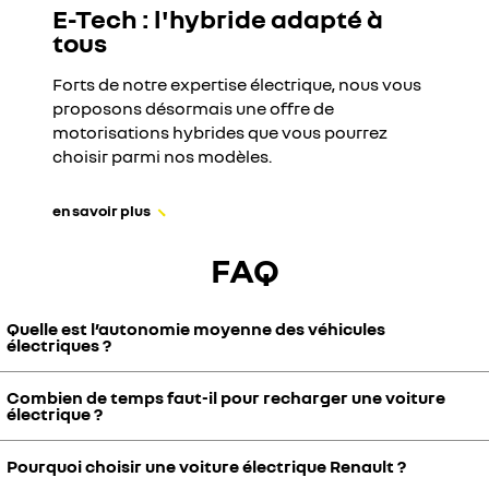
E-Tech : l'hybride adapté à
tous
Forts de notre expertise électrique, nous vous
proposons désormais une offre de
motorisations hybrides que vous pourrez
choisir parmi nos modèles.
en savoir plus
FAQ
Quelle est l’autonomie moyenne des véhicules
électriques ?
Combien de temps faut-il pour recharger une voiture
La citadine Renault 5 E-Tech Electric vise une autonomie maximale
électrique ?
d'environ 410 kilomètres selon le cycle WLTP. Pour les amateurs de
SUV, Renault Scenic E-Tech Electric offre une autonomie maximale
Pourquoi choisir une voiture électrique Renault ?
d'environ 625 kilomètres selon le même cycle. Si vous recherchez
Le temps de recharge d'une voiture électrique Renault dépend du
une plus grande autonomie, nos
modèles hybrides
pourraient être