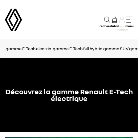
recherche
achat
menu
mon
compte
gamme E-Tech electric
gamme E-Tech full hybrid
gamme SUV
gam
Découvrez la gamme Renault E-Tech
électrique