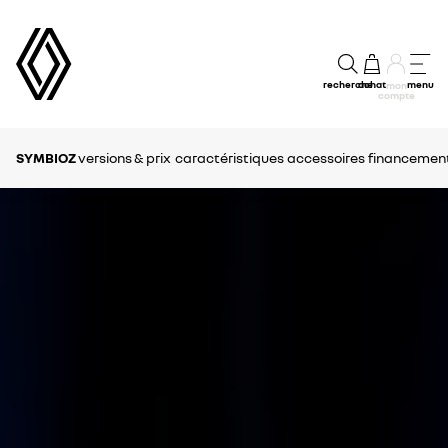
recherche
achat
menu
mon
compte
SYMBIOZ
versions & prix
caractéristiques
accessoires
financement