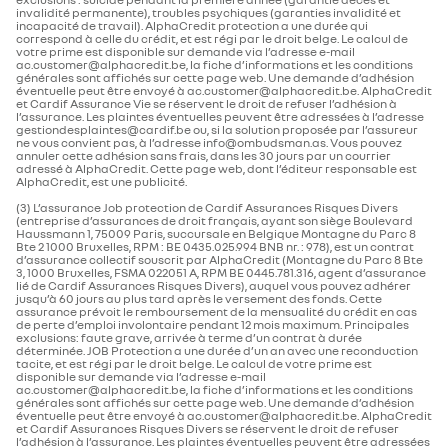
invalidité permanente), troubles psychiques (garanties invalidité et
incapacité de travail). AlphaCredit protection a une durée qui
correspond à celle du crédit, et est régi par le droit belge. Le calcul de
votre prime est disponible sur demande via l’adresse e-mail
ac.customer@alphacredit.be, la fiche d’informations et les conditions
générales sont affichés sur cette page web. Une demande d’adhésion
éventuelle peut être envoyé à ac.customer@alphacredit.be. AlphaCredit
et Cardif Assurance Vie se réservent le droit de refuser l’adhésion à
l’assurance. Les plaintes éventuelles peuvent être adressées à l’adresse
gestiondesplaintes@cardif.be ou, si la solution proposée par l’assureur
ne vous convient pas, à l’adresse info@ombudsman.as. Vous pouvez
annuler cette adhésion sans frais, dans les 30 jours par un courrier
adressé à AlphaCredit. Cette page web, dont l’éditeur responsable est
AlphaCredit, est une publicité.
(3) L’assurance Job protection de Cardif Assurances Risques Divers
(entreprise d’assurances de droit français, ayant son siège Boulevard
Haussmann 1, 75009 Paris, succursale en Belgique Montagne du Parc 8
Bte 2 1000 Bruxelles, RPM : BE 0435.025.994 BNB nr. : 978), est un contrat
d’assurance collectif souscrit par AlphaCredit (Montagne du Parc 8 Bte
3, 1000 Bruxelles, FSMA 022051 A, RPM BE 0445.781.316, agent d’assurance
lié de Cardif Assurances Risques Divers), auquel vous pouvez adhérer
jusqu’à 60 jours au plus tard après le versement des fonds. Cette
assurance prévoit le remboursement de la mensualité du crédit en cas
de perte d’emploi involontaire pendant 12 mois maximum. Principales
exclusions: faute grave, arrivée à terme d’un contrat à durée
déterminée. JOB Protection a une durée d’un an avec une reconduction
tacite, et est régi par le droit belge. Le calcul de votre prime est
disponible sur demande via l’adresse e-mail
ac.customer@alphacredit.be, la fiche d’informations et les conditions
générales sont affichés sur cette page web. Une demande d’adhésion
éventuelle peut être envoyé à ac.customer@alphacredit.be. AlphaCredit
et Cardif Assurances Risques Divers se réservent le droit de refuser
l’adhésion à l’assurance. Les plaintes éventuelles peuvent être adressées