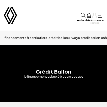
recherche
achat
menu
mon
compte
financements à particuliers
crédit ballon 3-ways
crédit ballon
cré
Crédit Ballon
le financement adapté à votre budget