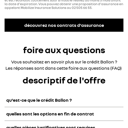
et est reconduit tacitement sauf si vous le résiliez au moins 3 mois avant
la date d'expiration. Vous pouvez obtenir une proposition d'assurance en
appelant Mobilize Insurance Solutions au 02 505 66 55.
découvrez nos contrats d'assurance
foire aux questions
Vous souhaitez en savoir plus sur le crédit Ballon ?
Les réponses sont dans cette foire aux questions (FAQ)
descriptif de l'offre
qu'est-ce que le crédit Ballon ?
quelles sont les options en fin de contrat
Il s'agit d'un prêt à tempérament avec une dernière
mensualité majorée sur une durée de 24 à 84 mois. Plusieurs
options s'offrent au client à la fin du contrat.
quelles pièces justificatives sont requises
Conserver:
solder la dernière mensualité majorée (par