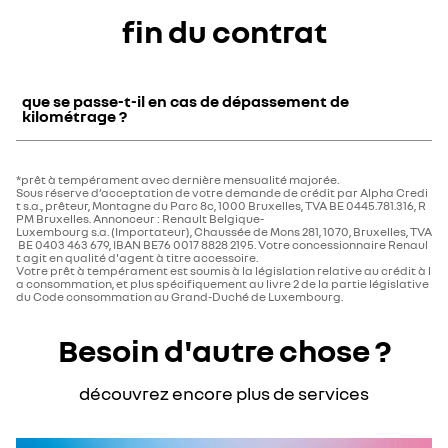
Oui, ce crédit peut être souscrit par les clients
fin du contrat
professionnels
que se passe-t-il en cas de dépassement de
kilométrage ?
Des frais sont facturés, selon le tarif indiqué dans le contrat.
*prêt à tempérament avec dernière mensualité majorée.
Sous réserve d’acceptation de votre demande de crédit par Alpha Credi
t s.a., prêteur, Montagne du Parc 8c, 1000 Bruxelles, TVA BE 0445.781.316, R
PM Bruxelles. Annonceur : Renault Belgique-
Luxembourg s.a. (Importateur), Chaussée de Mons 281, 1070, Bruxelles, TVA
BE 0403 463 679, IBAN BE76 0017 8828 2195. Votre concessionnaire Renaul
t agit en qualité d'agent à titre accessoire.
Votre prêt à tempérament est soumis à la législation relative au crédit à l
a consommation, et plus spécifiquement au livre 2 de la partie législative
du Code consommation au Grand-Duché de Luxembourg.
Besoin d'autre chose ?
découvrez encore plus de services