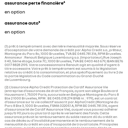
assurance perte financière⁴
en option
assurance auto⁵
en option
(1) prêt à tempérament avec dernière mensualité majorée. Sous réserve
d’acceptation de votre demande de crédit par Alpha Credit s.a., prêteur,
Montagne du Parc 8c, 1000 Bruxelles, TVA BE 0445.781.316, RPM Bruxelles.
Annonceur : Renault Belgique Luxembourg s.a. (Importateur),Rue Joseph
II 40, 5ème étage, boite 7C, 1000 Bruxelles, TVA BE 0403 463 679, IBAN BE76
0017 8828 2195. Votre concessionnaire Renault agit en qualité d'agent à
titre accessoire. Votre prêt à tempérament est soumis à la législation
relative au crédit à la consommation, et plus spécifiquement au livre 2 de
la partie législative du Code consommation au Grand-Duché
de Luxembourg.
(2) L’assurance Alpha Credit Protection de Cardif Assurance Vie
(entreprise d’assurances de droit français, ayant son siège Boulevard
Haussmann 1, 75009 Paris, succursale en Belgique Montagne du Parc 8
Bte 2 1000 Bruxelles, RPM : BE 0435.018.274 BNB nr. : 979), est un contrat
d’assurance sur la vie collectif souscrit par AlphaCredit (Montagne du
Parc 8 Bte 3, 1000 Bruxelles, FSMA 022051 A, RPM BE 0445.781.316, agent
d’assurance lié de Cardif Assurance Vie), auquel vous pouvez adhérer
jusqu’à 90 jours au plus tard après le versement des fonds. Cette
assurance prévoit le remboursement du solde restant dû du crédit en
cas de décès ou d’invalidité permanente et le remboursement de la
mensualité du crédit en cas d’incapacité de travail totale. Principales
exclusions : suicide pendant la première année (garantie décès et