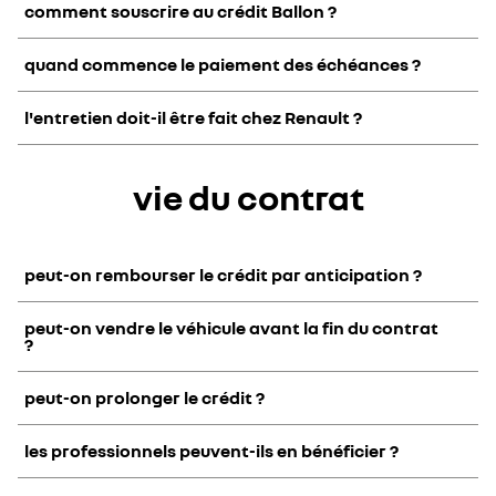
comment souscrire au crédit Ballon ?
Rendez-vous chez un distributeur Renault.
quand commence le paiement des échéances ?
Le concessionnaire soumet la demande de financement à
Alpha Credit (prêteur, TVA BE 0445 781 316, RPM Bruxelles).
Une fois la demande acceptée, le client être invité à signer
l'entretien doit-il être fait chez Renault ?
son contrat de financement.
Dès la livraison du véhicule.
Non, bien qu'un contrat d'entretien puisse être ajouté au
vie du contrat
contrat de financement.
peut-on rembourser le crédit par anticipation ?
peut-on vendre le véhicule avant la fin du contrat
Oui, en contrepartie d'une indemnité de remploi
?
peut-on prolonger le crédit ?
Non, sauf si le crédit auprès d'Alpha Credit est soldé
les professionnels peuvent-ils en bénéficier ?
Non, mais la dernière mensualité majorée peut-être
refinancée