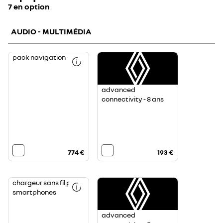
7 en option
AUDIO - MULTIMÉDIA
pack navigation
advanced
connectivity - 8 ans
774 €
193 €
chargeur sans fil pour
smartphones
advanced