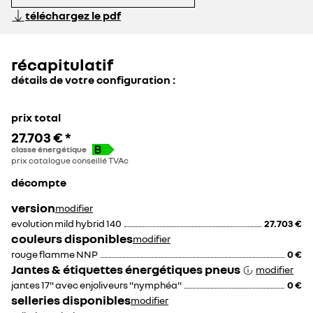
téléchargez le pdf
récapitulatif
détails de votre configuration :
prix total
27.703 €
*
classe énergétique
prix catalogue conseillé TVAc
décompte
version
modifier
evolution mild hybrid 140
27.703 €
couleurs disponibles
modifier
rouge flamme NNP
0 €
Jantes & étiquettes énergétiques pneus
modifier
jantes 17" avec enjoliveurs "nymphéa"
0 €
selleries disponibles
modifier