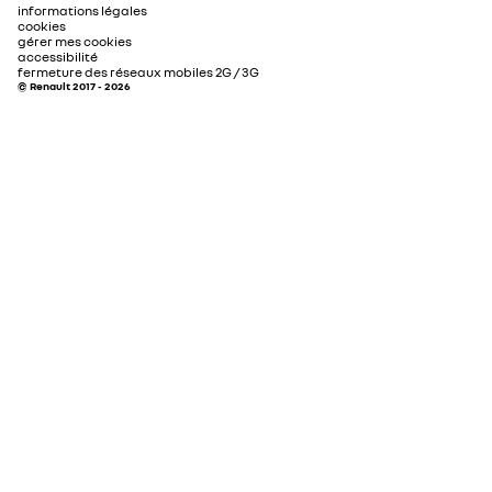
informations légales
Poids maxi autorisé
1815
cookies
gérer mes cookies
rétroviseurs extérieurs électriques et dégivrants,
accessibilité
rabattables électriquement
fermeture des réseaux mobiles 2G / 3G
© Renault 2017 - 2026
prévention des excès de vitesse
banquette arrière avec dispositif anti-sous-marinage
et dossier rabattable 1/3-2/3
accoudoir central avant avec rangement fermé
siège conducteur réglable en hauteur
2 liseuses avant