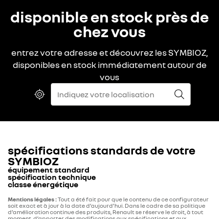
disponible en stock près de
chez vous
entrez votre adresse et découvrez les SYMBIOZ,
disponibles en stock immédiatement autour de
vous
spécifications standards de votre
SYMBIOZ
équipement standard
spécification technique
classe énergétique
DESIGN
TYPE HOMOLOGATION
classe énergétique
Mentions légales :
Tout a été fait pour que le contenu de ce configurateur
soit exact et à jour à la date d’aujourd’hui. Dans le cadre de sa politique
d’amélioration continue des produits, Renault se réserve le droit, à tout
Nombre de places
5
moment, d’apporter des modifications aux spécifications et aux