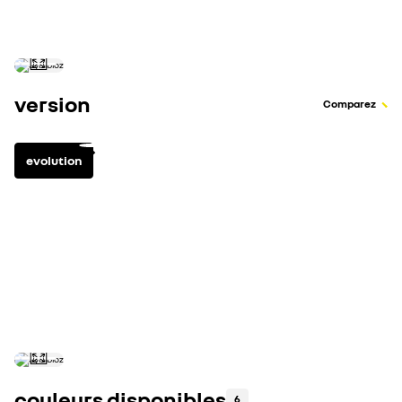
Consommation combinée (l/100 km)
version
Comparez
evolution
mild hybrid
3
équipements inclus
voir tous les équipem
jantes 17" avec enjovileurs "nymphéa"
radar de recul
régulateur & limiteur de vitesse
couleurs disponibles
6