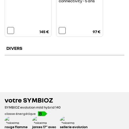
connectivity - 5 ans
145 €
97 €
DIVERS
pack roue de secours
temporaire
digital key 2
votre
SYMBIOZ
SYMBIOZ
evolution mild hybrid 140
classe énergétique
338 €
145 €
rouge flamme
jantes 17" avec
sellerie evolution