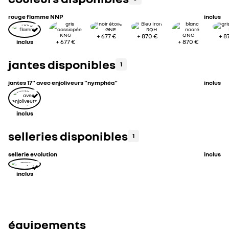
rouge flamme NNP
inclus
+
677 €
+
870 €
+
8
inclus
+
677 €
+
870 €
jantes disponibles
1
jantes 17" avec enjoliveurs "nymphéa"
inclus
inclus
selleries disponibles
1
sellerie evolution
inclus
inclus
équipements