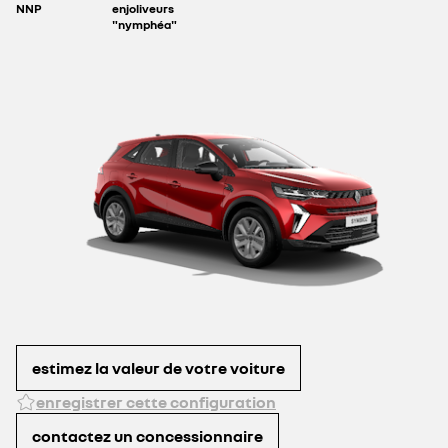
NNP
enjoliveurs
"nymphéa"
digital key '3 +
carsharing '3
145 €
estimez la valeur de votre voiture
enregistrer cette configuration
contactez un concessionnaire