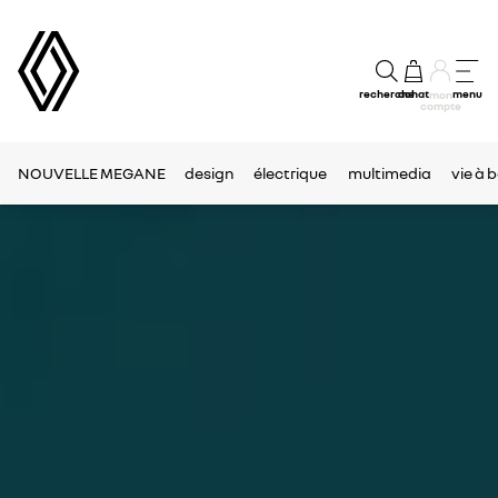
recherche
achat
menu
mon
compte
NOUVELLE MEGANE
design
électrique
multimedia
vie à 