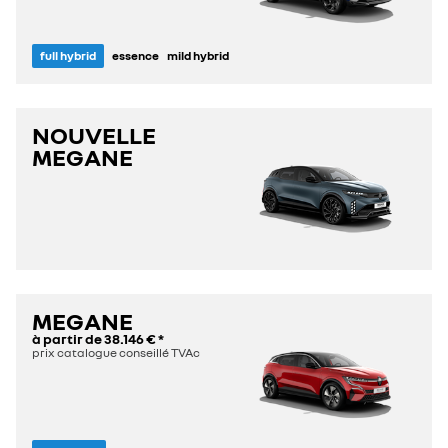
full hybrid
essence
mild hybrid
NOUVELLE
MEGANE
MEGANE
à partir de
38.146 €
*
prix catalogue conseillé TVAc