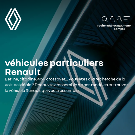
recherche
achat
menu
mon
compte
véhicules particuliers
Renault
Berline, citadine, 4x4, crossover… Vous êtes à la recherche de la
voiture idéale ? Découvrez l’ensemble de nos modèles et trouvez
le véhicule Renault qui vous ressemble.