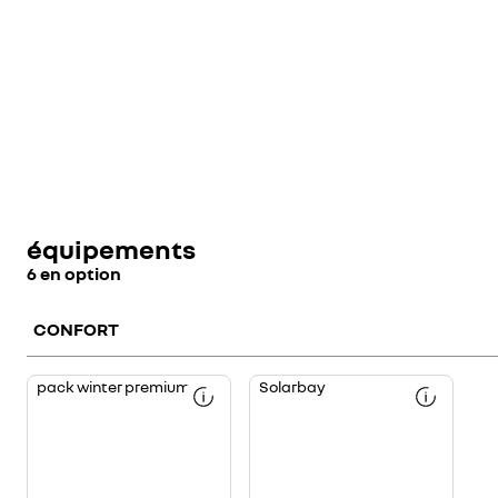
équipements
6 en option
CONFORT
pack winter premium
Solarbay