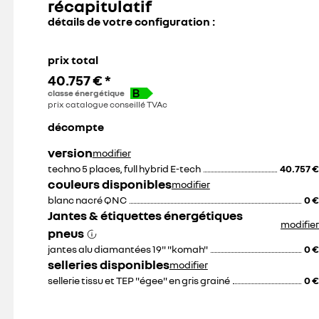
récapitulatif
détails de votre configuration :
prix total
40.757 €
*
classe énergétique
prix catalogue conseillé TVAc
décompte
version
modifier
techno 5 places, full hybrid E-tech
40.757 €
couleurs disponibles
modifier
blanc nacré QNC
0 €
Jantes & étiquettes énergétiques
modifier
pneus
jantes alu diamantées 19" "komah"
0 €
selleries disponibles
modifier
sellerie tissu et TEP "égee" en gris grainé
0 €