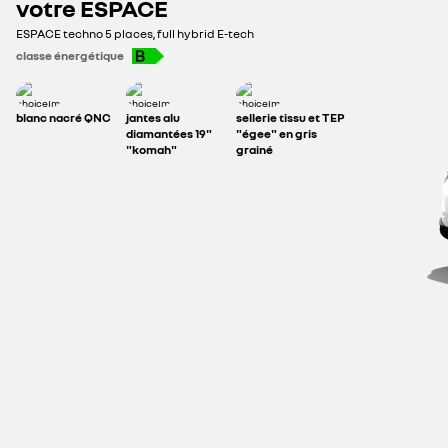
votre
ESPACE
ESPACE
techno 5 places, full hybrid E-tech
1.064 €
classe énergétique
blanc nacré QNC
jantes alu
sellerie tissu et TEP
diamantées 19"
"égee" en gris
"komah"
grainé