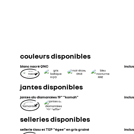
full hybrid
automatique
CO2 combiné (g/km)
Consommation combinée (l/100 km)
couleurs disponibles
blanc nacré QNC
inclus
jantes disponibles
jantes alu diamantées 19" "komah"
inclus
selleries disponibles
sellerie tissu et TEP "égee" en gris grainé
inclus