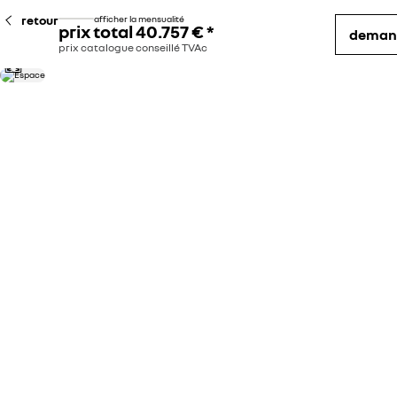
retour
afficher la mensualité
prix total
40.757 €
*
demand
prix catalogue conseillé TVAc