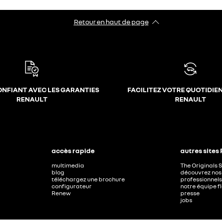
Retour en haut de page
ONFIANT AVEC LES GARANTIES
FACILITEZ VOTRE QUOTIDIE
RENAULT
RENAULT
accès rapide
autres sites
multimedia
The Originals 
blog
découvrez nos 
téléchargez une brochure
professionnels
configurateur
notre équipe f
Renew
presse
jobs