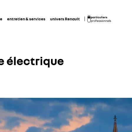
particuliers
de
entretien & services
univers Renault
professionnels
re électrique