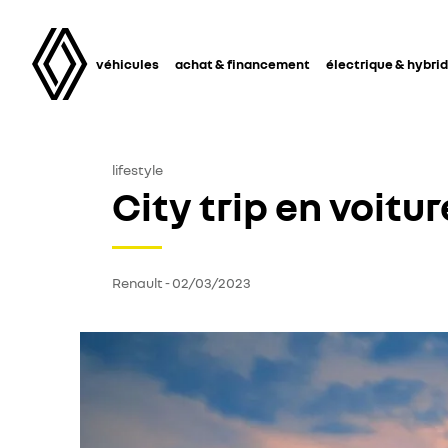
véhicules
achat & financement
électrique & hybri
lifestyle
City trip en voitu
Renault
-
02/03/2023