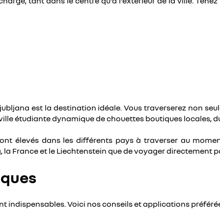
arge, tant dans le centre qu’à l’extérieur de la ville. Tenez
Ljubljana est la destination idéale. Vous traverserez non se
lle étudiante dynamique de chouettes boutiques locales, du s
gie sont élevés dans les différents pays à traverser au mom
la France et le Liechtenstein que de voyager directement par
iques
 indispensables. Voici nos conseils et applications préférée