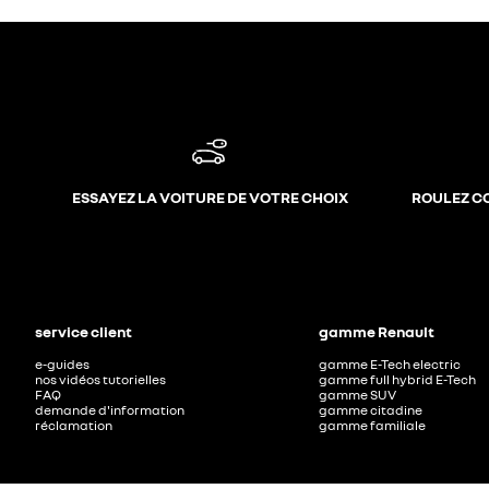
ESSAYEZ LA VOITURE DE VOTRE CHOIX
ROULEZ C
service client
gamme Renault
e-guides
gamme E-Tech electric
nos vidéos tutorielles
gamme full hybrid E-Tech
FAQ
gamme SUV
demande d'information
gamme citadine
réclamation
gamme familiale