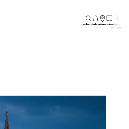
recherche
achat
réseau
contact
mon
compte