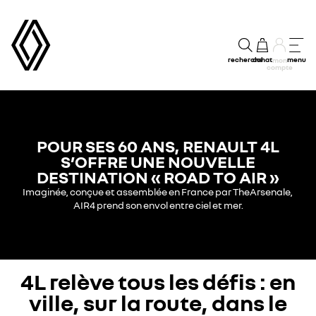
recherche
achat
menu
mon
compte
POUR SES 60 ANS, RENAULT 4L
S’OFFRE UNE NOUVELLE
DESTINATION « ROAD TO AIR »
Imaginée, conçue et assemblée en France par TheArsenale,
AIR4 prend son envol entre ciel et mer.
4L relève tous les défis : en
ville, sur la route, dans le