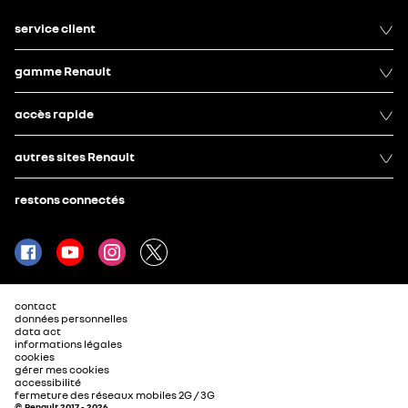
service client
gamme Renault
accès rapide
autres sites Renault
restons connectés
contact
données personnelles
data act
informations légales
cookies
gérer mes cookies
accessibilité
fermeture des réseaux mobiles 2G / 3G
© Renault 2017 - 2026