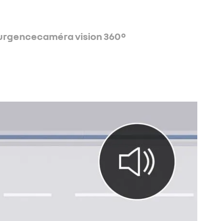
’urgence
caméra vision 360°