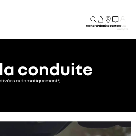
recherche
achat
réseau
contact
mon
compte
la conduite
 activées automatiquement*,