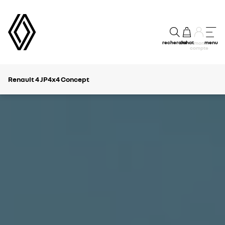
recherche
achat
menu
mon
compte
Renault 4 JP4x4 Concept