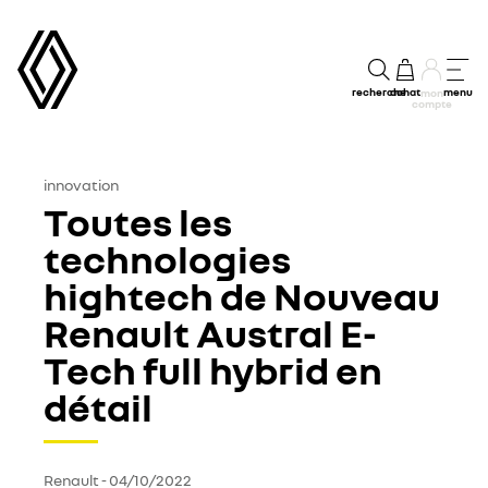
recherche
achat
menu
mon
compte
innovation
Toutes les
technologies
hightech de Nouveau
Renault Austral E-
Tech full hybrid en
détail
Renault
-
04/10/2022