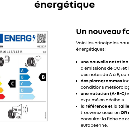
énergétique
Un nouveau fo
Voici les principales no
énergétiques :
une nouvelle notatio
d'émissions de CO
et 
2
des notes de A à E, con
des pictogrammes
ind
conditions météorologiq
une notation (A-B-C)
v
exprimé en décibels.
la référence et la taill
trouverez aussi un
QR 
consulter la fiche de c
européenne.