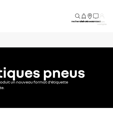
recherche
achat
réseau
contact
mon
compte
tiques pneus
roduit un nouveau format d'étiquette
te.