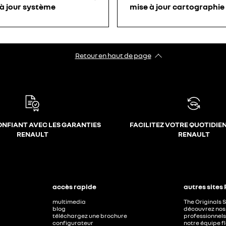
 à jour système
mise à jour cartographie
Retour en haut de page
ONFIANT AVEC LES GARANTIES
FACILITEZ VOTRE QUOTIDIE
RENAULT
RENAULT
accès rapide
autres sites
multimedia
The Originals 
blog
découvrez nos 
téléchargez une brochure
professionnels
configurateur
notre équipe f