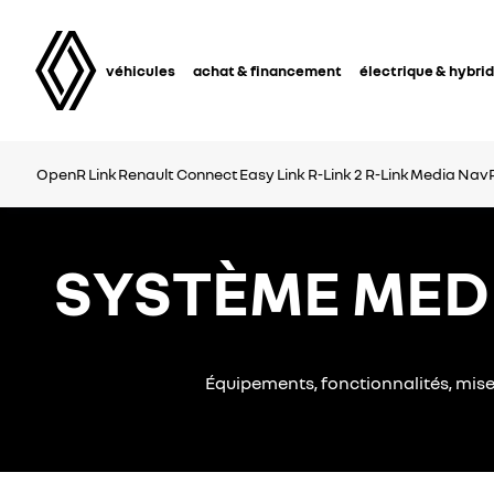
véhicules
achat & financement
électrique & hybri
OpenR Link
Renault Connect
Easy Link
R-Link 2
R-Link
Media Nav
SYSTÈME MEDI
Équipements, fonctionnalités, mis