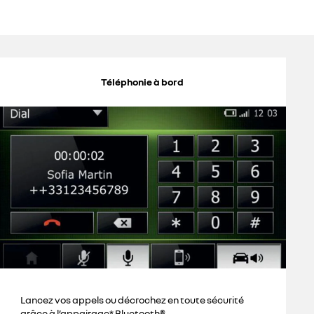
Téléphonie à bord
Lancez vos appels ou décrochez en toute sécurité
grâce à l’appairage* Bluetooth®.