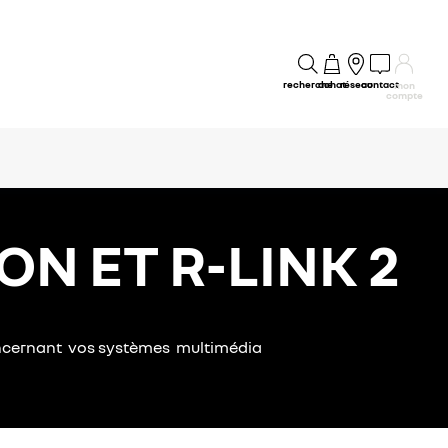
recherche
achat
réseau
contact
mon
compte
N ET R-LINK 2
concernant vos systèmes multimédia