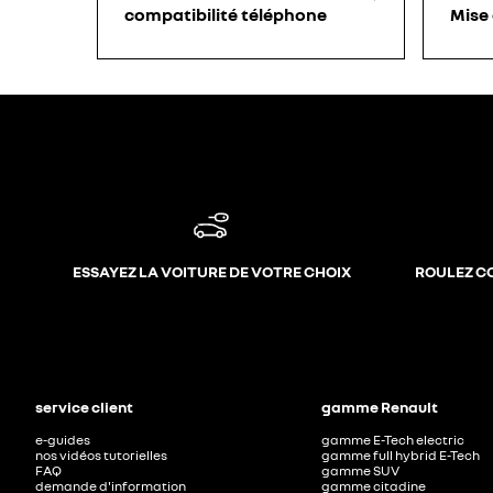
compatibilité téléphone
Mise
ESSAYEZ LA VOITURE DE VOTRE CHOIX
ROULEZ C
service client
gamme Renault
e-guides
gamme E-Tech electric
nos vidéos tutorielles
gamme full hybrid E-Tech
FAQ
gamme SUV
demande d'information
gamme citadine