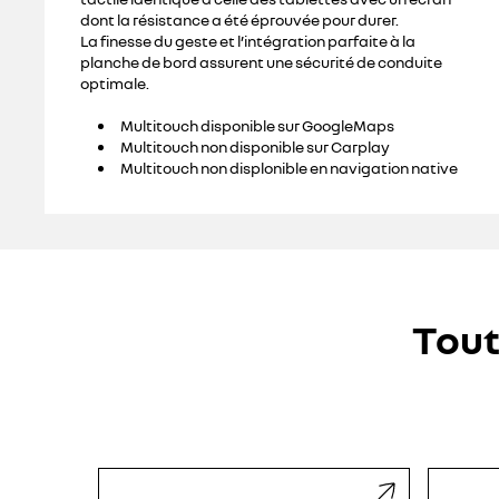
dont la résistance a été éprouvée pour durer.
La finesse du geste et l’intégration parfaite à la
planche de bord assurent une sécurité de conduite
optimale.
Multitouch disponible sur GoogleMaps
Multitouch non disponible sur Carplay
Multitouch non displonible en navigation native
Tout