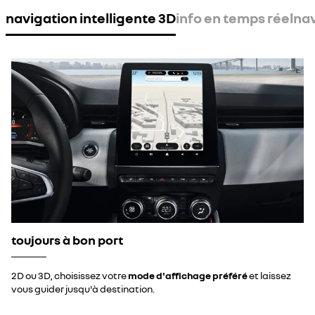
navigation intelligente 3D
info en temps réel
nav
toujours à bon port
2D ou 3D, choisissez votre
mode d'affichage préféré
et laissez
vous guider jusqu'à destination.