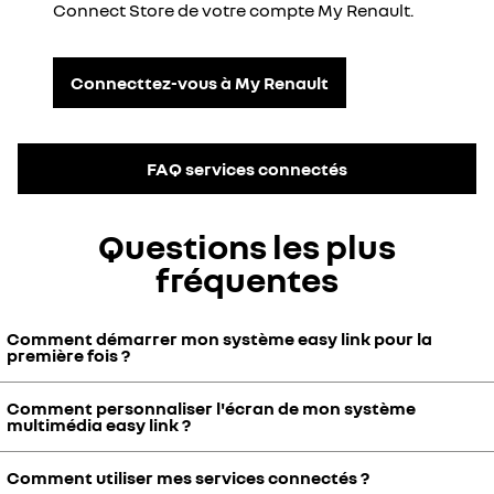
Connect Store de votre compte My Renault.
Connecttez-vous à My Renault
FAQ services connectés
Questions les plus
fréquentes
Comment démarrer mon système easy link pour la
première fois ?
Comment personnaliser l'écran de mon système
Vous vous apprêtez à utiliser votre système easy link pour la
multimédia easy link ?
première fois ? Appuyez sur le bouton Démarrer. Votre écran
multimédia s'allume.
Comment utiliser mes services connectés ?
Créez le système easy link qui vous ressemble ! Ajoutez vos widgets