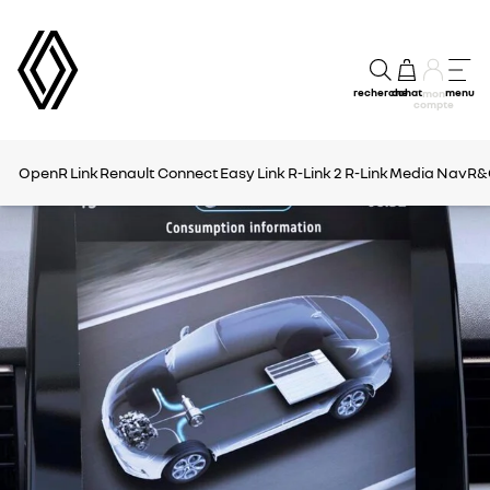
recherche
achat
menu
mon
compte
OpenR Link
Renault Connect
Easy Link
R-Link 2
R-Link
Media Nav
R&