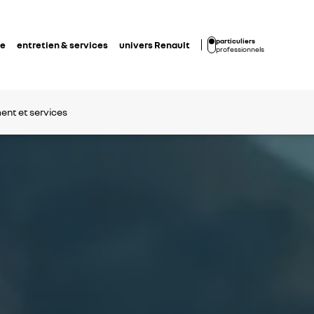
particuliers
de
entretien & services
univers Renault
professionnels
ent et services