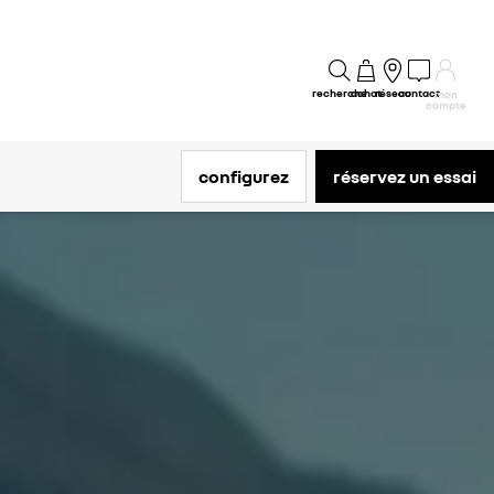
recherche
achat
réseau
contact
mon
compte
configurez
réservez un essai