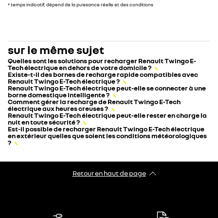
* temps indicatif, dépend de la puissance réelle et des conditions
sur le même sujet
Quelles sont les solutions pour recharger Renault Twingo E-
Tech électrique en dehors de votre domicile ?
Existe-t-il des bornes de recharge rapide compatibles avec
Renault Twingo E-Tech électrique ?
Renault Twingo E-Tech électrique peut-elle se connecter à une
borne domestique intelligente ?
Comment gérer la recharge de Renault Twingo E-Tech
électrique aux heures creuses ?
Renault Twingo E-Tech électrique peut-elle rester en charge la
nuit en toute sécurité ?
Est-il possible de recharger Renault Twingo E-Tech électrique
en extérieur quelles que soient les conditions météorologiques
?
Retour en haut de page