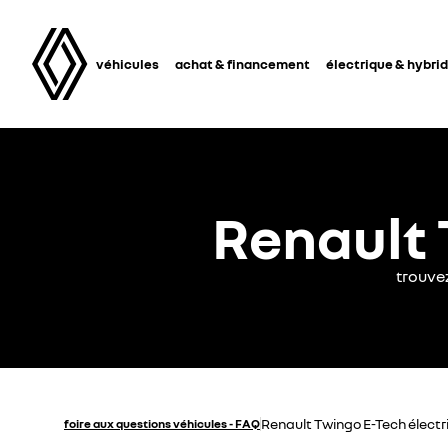
véhicules
achat & financement
électrique & hybri
Renault 
trouve
Renault Twingo E-Tech électr
foire aux questions véhicules - FAQ