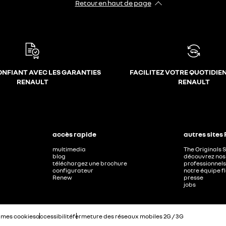
Retour en haut de page
ONFIANT AVEC LES GARANTIES
FACILITEZ VOTRE QUOTIDIE
RENAULT
RENAULT
accès rapide
autres sites
multimedia
The Originals 
blog
découvrez nos 
téléchargez une brochure
professionnels
configurateur
notre équipe f
Renew
presse
jobs
 mes cookies
accessibilité
fermeture des réseaux mobiles 2G / 3G