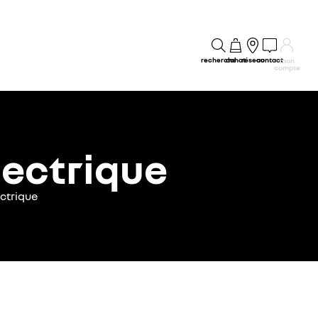
recherche
achat
réseau
contact
mon
compte
lectrique
ctrique