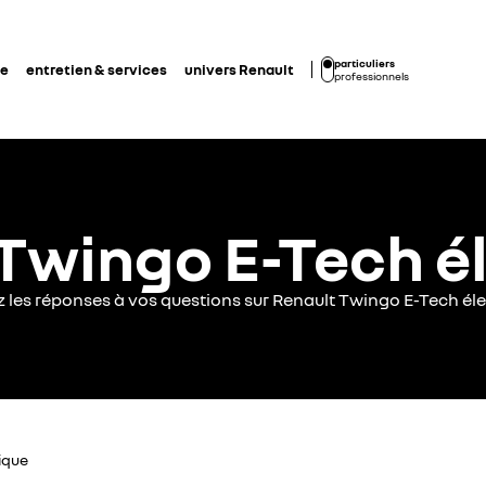
particuliers
de
entretien & services
univers Renault
professionnels
Twingo E-Tech é
z les réponses à vos questions sur Renault Twingo E-Tech éle
ique