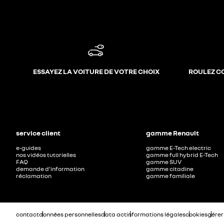
ESSAYEZ LA VOITURE DE VOTRE CHOIX
ROULEZ C
service client
gamme Renault
e-guides
gamme E-Tech electric
nos vidéos tutorielles
gamme full hybrid E-Tech
FAQ
gamme SUV
demande d'information
gamme citadine
réclamation
gamme familiale
contact
données personnelles
data act
informations légales
cookies
gérer