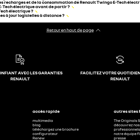
des recharges et de la consommation de Renault Twingo E-Tech électr
E‑Tech électrique avant de partir ?
ech électrique ?
 à jour logicielles à distance ?
Retour en haut de page
ONFIANT AVEC LES GARANTIES
FACILITEZ VOTRE QUOTIDIE
RENAULT
RENAULT
accès rapide
autres sites
multimedia
The Originals 
blog
découvrez nos 
téléchargez une brochure
professionnels
configurateur
notre équipe f
Renew
presse