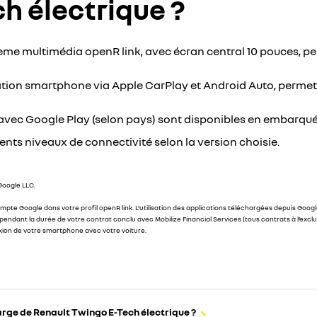
h électrique ?
ème multimédia openR link, avec écran central 10 pouces, pe
ation smartphone via Apple CarPlay et Android Auto, permetta
s avec Google Play (selon pays) sont disponibles en embarqué
ents niveaux de connectivité selon la version choisie.
Google LLC.
te Google dans votre profil openR link. L’utilisation des applications téléchargées depuis Google
dant la durée de votre contrat conclu avec Mobilize Financial Services (tous contrats à l’exclusio
xion de votre smartphone avec votre voiture.
harge de Renault Twingo E-Tech électrique ?