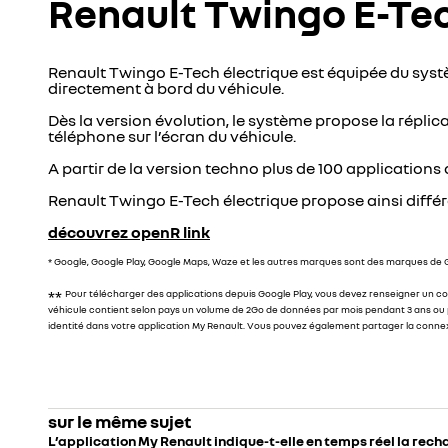
Renault Twingo E-Tec
Renault Twingo E-Tech électrique est équipée du syst
directement à bord du véhicule.
Dès la version évolution, le système propose la réplic
téléphone sur l’écran du véhicule.
A partir de la version techno plus de 100 application
Renault Twingo E-Tech électrique propose ainsi différ
découvrez openR link
* Google, Google Play, Google Maps, Waze et les autres marques sont des marques de 
**
Pour télécharger des applications depuis Google Play, vous devez renseigner un comp
véhicule contient selon pays un volume de 2Go de données par mois pendant 3 ans ou pen
identité dans votre application My Renault. Vous pouvez également partager la conne
sur le même sujet
L’application My Renault indique-t-elle en temps réel la rec