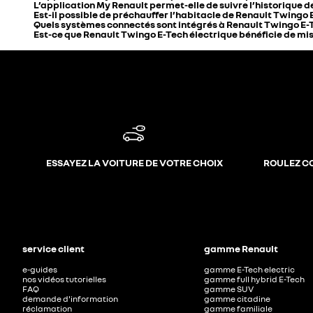
L’application My Renault permet-elle de suivre l’historique 
Est-il possible de préchauffer l’habitacle de Renault Twingo 
Quels systèmes connectés sont intégrés à Renault Twingo E-T
Est-ce que Renault Twingo E-Tech électrique bénéficie de mises
ESSAYEZ LA VOITURE DE VOTRE CHOIX
ROULEZ C
service client
gamme Renault
e-guides
gamme E-Tech electric
nos vidéos tutorielles
gamme full hybrid E-Tech
FAQ
gamme SUV
demande d'information
gamme citadine
réclamation
gamme familiale