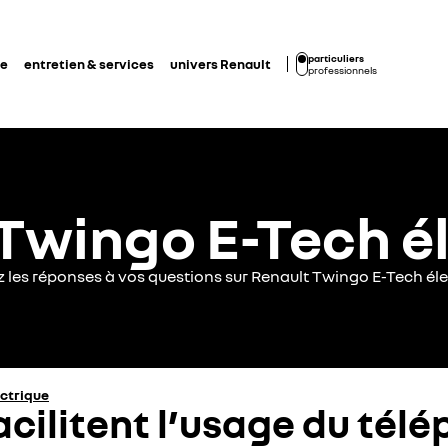
particuliers
de
entretien & services
univers Renault
professionnels
Twingo E-Tech é
z les réponses à vos questions sur Renault Twingo E-Tech éle
ectrique
cilitent l’usage du télé