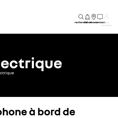
recherche
achat
réseau
contact
mon
compte
lectrique
ctrique
phone à bord de