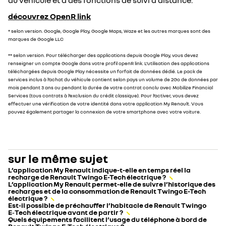
du véhicule et à des fonctions de suivi à distance.
découvrez OpenR link
* selon version. Google, Google Play, Google Maps, Waze et les autres marques sont des
marques de Google LLC
** selon version. Pour télécharger des applications depuis Google Play, vous devez
renseigner un compte Google dans votre profil openR link. L’utilisation des applications
téléchargées depuis Google Play nécessite un forfait de données dédié. Le pack de
services inclus à l’achat du véhicule contient selon pays un volume de 2Go de données par
mois pendant 3 ans ou pendant la durée de votre contrat conclu avec Mobilize Financial
Services (tous contrats à l’exclusion du crédit classique). Pour l’activer, vous devez
effectuer une vérification de votre identité dans votre application My Renault. Vous
pouvez également partager la connexion de votre smartphone avec votre voiture.
sur le même sujet
L’application My Renault indique-t-elle en temps réel la
recharge de Renault Twingo E-Tech électrique ?
L’application My Renault permet-elle de suivre l’historique des
recharges et de la consommation de Renault Twingo E-Tech
électrique ?
Est-il possible de préchauffer l’habitacle de Renault Twingo
E‑Tech électrique avant de partir ?
Quels équipements facilitent l’usage du téléphone à bord de