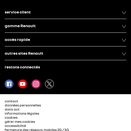
service client
gamme Renault
accès rapide
autres sites Renault
restons connectés
contact
données personnelles
data act
informations légales
cookies
gérer mes cookies
accessibilité
fermeture des réseaux mobiles 2G / 3G